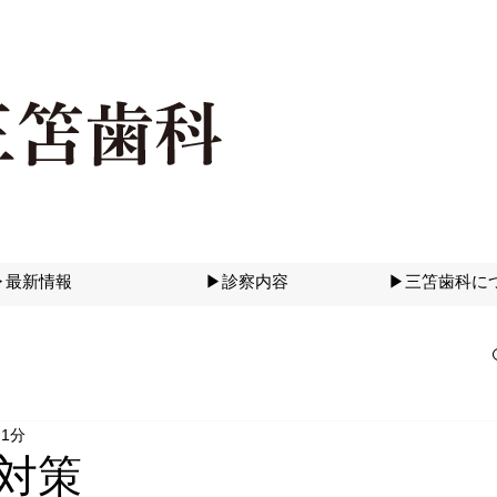
▶最新情報
▶診察内容
▶三笘歯科に
 1分
対策