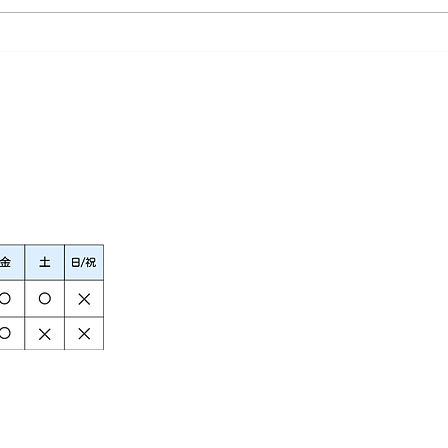
２４
まで​
ます​。