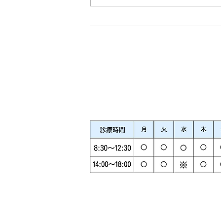
通常通り診療してます
三笘歯科（みとましか）
熊本県熊本市中央区京町本丁１０－
​※最終受付時間：午前11:30、午後17:00
※水曜日の午後は訪問診療となっており