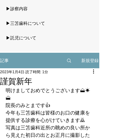
▶診察内容
▶三笘歯科について
▶託児について
新規登録
記事
2023年1月4日
読了時間: 1分
謹賀新年
明けましておめでとうございます🗻☀
🗻
院長のみとまです👍
今年も三笘歯科は皆様のお口の健康を
提供する診療を心がけていきます🙇
写真は三笘歯科近所の眺めの良い所か
ら見えた初日の出とお正月に撮影した