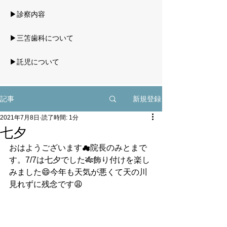
▶診察内容
▶三笘歯科について
▶託児について
新規登録
記事
2021年7月8日
読了時間: 1分
七夕
おはようございます☁院長のみとまで
す。7/7は七夕でした🎋飾り付けを楽し
みました😄今年も天気が悪くて天の川
見れずに残念です😩