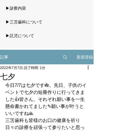
▶診察内容
▶三笘歯科について
▶託児について
新規登録
記事
2022年7月7日
読了時間: 1分
七夕
今日7/7は七夕です🎋。先日、子供のイ
ベントで七夕の短冊作りに行ってきま
した👍皆さん、それぞれ願い事を一生
懸命書かれてました✎願い事が叶うと
いいですね🙏
三笘歯科も皆様のお口の健康を祈り
日々の診療を頑張って参りたいと思っ